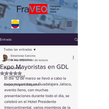
Entrada
Todas las entradas
Estanislao Cancino
Todas las entradas
14 mar 2020
1 min de lectura
Expo Mayoristas en GDL
Empezando
Obtuvo NaN de 5 estrellas.
Tu comunidad
El día  12 de marzo se llevó a cabo la 
expo mayoristas en Guadalajara Jalisco, 
Consejos para bloguear
evento lleno, con muchas 
presentaciones durante todo el día, se 
celebró en el Hotel Presidente 
Intercontinental, varios miembros de la 