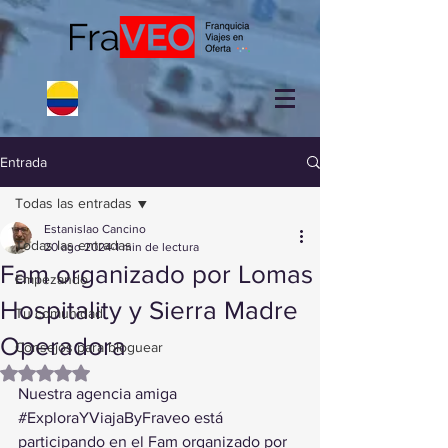
Entrada
Todas las entradas
Estanislao Cancino
Todas las entradas
20 ago 2024
1 min de lectura
Fam organizado por Lomas
Empezando
Hospitality y Sierra Madre
Tu comunidad
Operadora
Consejos para bloguear
Obtuvo NaN de 5 estrellas.
Nuestra agencia amiga 
#ExploraYViajaByFraveo
 está 
participando en el Fam organizado por 