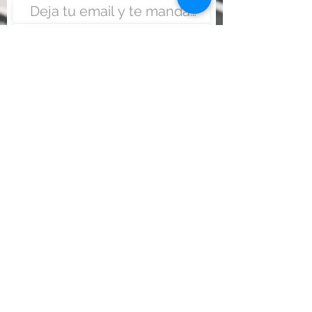
Enviar
Nunca fue tan fácil montar
un negocio
Más información:
www.viajesenoferta.com.mx/franquicias
www.franquiciaeconomica.com
www.franquiciadeagenciadeviajes.com
www.franquiciaagenciadeviajes.com