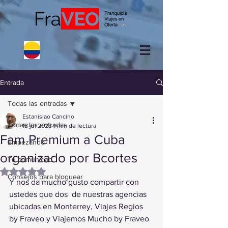
Entrada
Todas las entradas
Estanislao Cancino
Todas las entradas
18 jul 2023
1 min de lectura
Fam Premium a Cuba
Empezando
organizado por Bcortes
Tu comunidad
Obtuvo NaN de 5 estrellas.
Consejos para bloguear
Y nos da mucho gusto compartir con 
ustedes que dos  de nuestras agencias 
ubicadas en Monterrey, Viajes Regios 
by Fraveo y Viajemos Mucho by Fraveo 