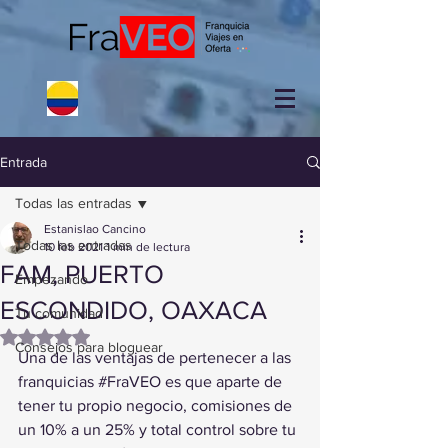
Entrada
Todas las entradas
Estanislao Cancino
Todas las entradas
10 feb 2021
1 min de lectura
FAM, PUERTO
Empezando
ESCONDIDO, OAXACA
Tu comunidad
Obtuvo NaN de 5 estrellas.
Consejos para bloguear
Una de las ventajas de pertenecer a las 
franquicias 
#FraVEO
 es que aparte de 
tener tu propio negocio, comisiones de 
un 10% a un 25% y total control sobre tu 