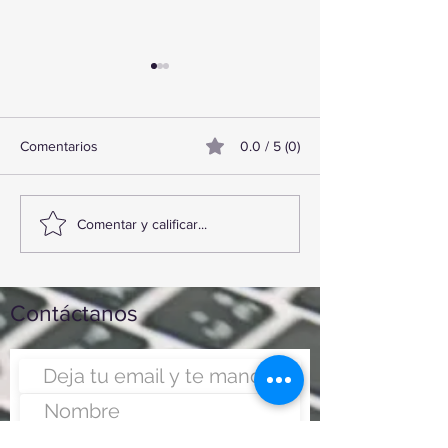
Comentarios
0.0 / 5 (0)
TourTravelynByFraveo
ViveMásViajand
Comentar y calificar...
participó en la capacitación
participó en la c
vía Zoom
organizada por N
Contáctanos