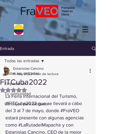
Entrada
Todas las entradas
Estanislao Cancino
Todas las entradas
11 may 2022
1 min de lectura
FITCuba2022
Empezando
Obtuvo NaN de 5 estrellas.
Tu comunidad
La Feria Internacional del Turismo, 
#FITCuba2022
 que se llevará a cabo 
Consejos para bloguear
del 3 al 7 de mayo, donde 
#FraVEO
estará presente con algunas agencias 
como 
#LaRutadelMapache
 y con 
Estanislao Cancino, CEO de la mejor 