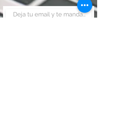
Enviar
Nunca fue tan fácil montar
un negocio
Más información:
www.viajesenoferta.com.mx/franquicias
www.franquiciaeconomica.com
www.franquiciadeagenciadeviajes.com
www.franquiciaagenciadeviajes.com