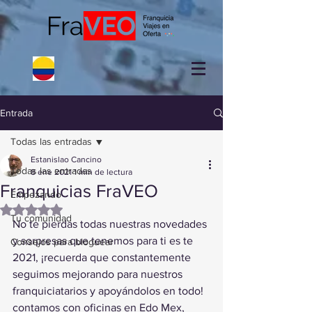
Entrada
Todas las entradas
Estanislao Cancino
Todas las entradas
8 ene 2021
1 min de lectura
Franquicias FraVEO
Empezando
Obtuvo NaN de 5 estrellas.
Tu comunidad
No te pierdas todas nuestras novedades 
y sorpresas que tenemos para ti es te 
Consejos para bloguear
2021, ¡recuerda que constantemente 
seguimos mejorando para nuestros 
franquiciatarios y apoyándolos en todo!  
contamos con oficinas en Edo Mex, 