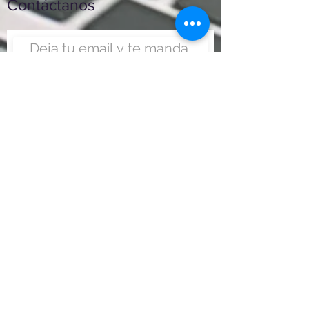
Contáctanos
Enviar
Nunca fue tan fácil montar
un negocio
Más información:
www.viajesenoferta.com.mx/franquicias
www.franquiciaeconomica.com
www.franquiciadeagenciadeviajes.com
www.franquiciaagenciadeviajes.com