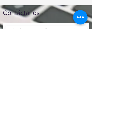
Contáctanos
Enviar
Nunca fue tan fácil montar
un negocio
Más información:
www.viajesenoferta.com.mx/franquicias
www.franquiciaeconomica.com
www.franquiciadeagenciadeviajes.com
www.franquiciaagenciadeviajes.com