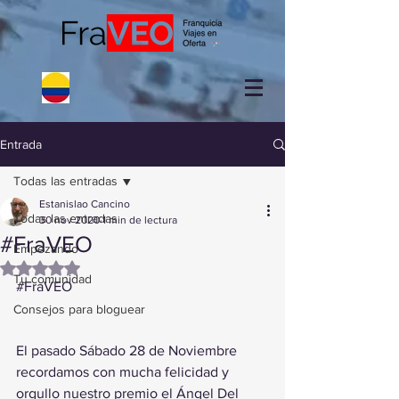
Entrada
Todas las entradas
Estanislao Cancino
Todas las entradas
30 nov 2020
1 min de lectura
#FraVEO
Empezando
Obtuvo NaN de 5 estrellas.
Tu comunidad
#FraVEO
Consejos para bloguear
El pasado Sábado 28 de Noviembre 
recordamos con mucha felicidad y 
orgullo nuestro premio el Ángel Del 