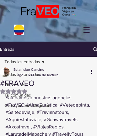
Entrada
Todas las entradas
Estanislao Cancino
Todas las entradas
17 ago 2021
1 min de lectura
#FRAVEO
Empezando
Obtuvo NaN de 5 estrellas.
Tu comunidad
Saludamos a nuestras agencias 
#FraVEO
#AlmaTurística
, 
#Vetedepinta
, 
Consejos para bloguear
#Saltedeviaje
, 
#Travianatours
, 
#Aquíestatuviaje
, 
#Goawaytravels
, 
#Axostravel
, 
#ViajesRegios
, 
#LarutadelMapache
 y 
#TravellyTours