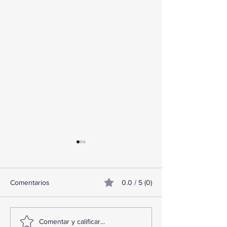
Comentarios
0.0 / 5 (0)
¡Acapulco y Guerrero se
¡Presencia Desta
Comentar y calificar...