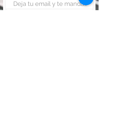
Enviar
Nunca fue tan fácil montar
un negocio
Más información:
www.viajesenoferta.com.mx/franquicias
www.franquiciaeconomica.com
www.franquiciadeagenciadeviajes.com
www.franquiciaagenciadeviajes.com