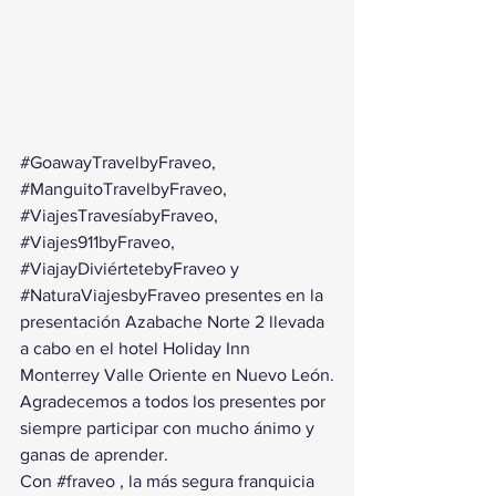
#GoawayTravelbyFraveo
, 
#ManguitoTravelbyFraveo
, 
#ViajesTravesíabyFraveo
, 
#Viajes911byFraveo
, 
#ViajayDiviértetebyFraveo
 y 
#NaturaViajesbyFraveo
 presentes en la 
presentación Azabache Norte 2 llevada 
a cabo en el hotel Holiday Inn 
Monterrey Valle Oriente en Nuevo León.
Agradecemos a todos los presentes por 
siempre participar con mucho ánimo y 
ganas de aprender.
Con 
#fraveo
 , la más segura franquicia 