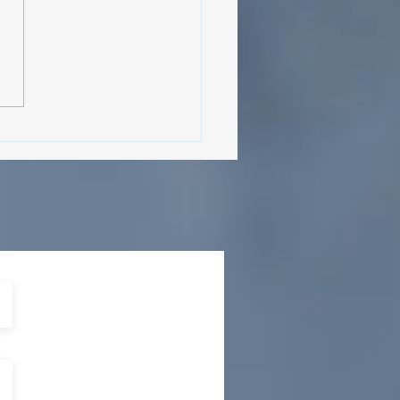
sencia Destacada en la
vana Turística de
ulco!