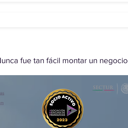
unca fue tan fácil montar un negocio
ias
om