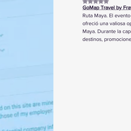
Obtuvo NaN de 5 es
GoMap Travel by Fr
Ruta Maya. El evento 
ofreció una valiosa 
Maya. Durante la capa
destinos, promociones