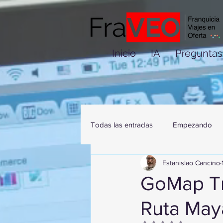
Inicio
IA
Preguntas
Todas las entradas
Empezando
Estanislao Cancino
GoMap Tr
Ruta May