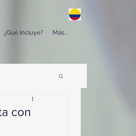
¿Qué Incluye?
Más...
ta con