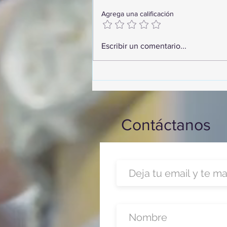
Agrega una calificación
¡Arte, Vino y las Mejores
Escribir un comentario...
Playas de Florida!
Contáctanos