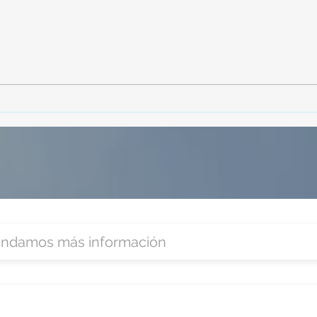
¡Acapulco y Guerrero se
¡Pre
Visten de Fiesta!
Cara
Acap