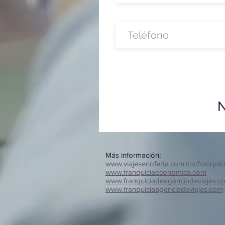
N
Más información:
www.viajesenoferta.com.mx/franquic
www.franquiciaeconomica.com
www.franquiciadeagenciadeviajes.c
www.franquiciaagenciadeviajes.com