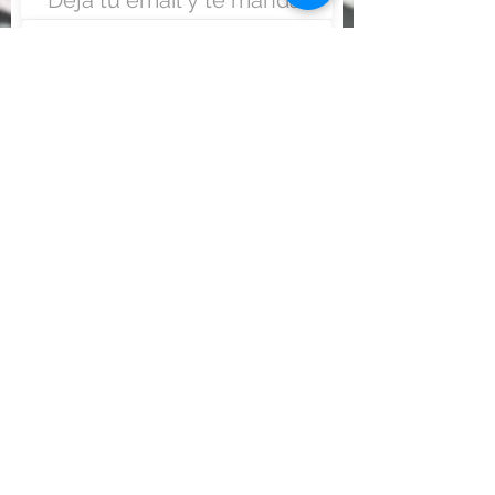
Enviar
Nunca fue tan fácil montar
un negocio
Más información:
www.viajesenoferta.com.mx/franquicias
www.franquiciaeconomica.com
www.franquiciadeagenciadeviajes.com
www.franquiciaagenciadeviajes.com