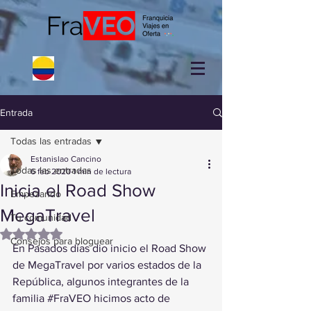
Entrada
Todas las entradas
Estanislao Cancino
Todas las entradas
6 feb 2020
1 min de lectura
Inicia el Road Show
Empezando
MegaTravel
Tu comunidad
Obtuvo NaN de 5 estrellas.
Consejos para bloguear
En Pasados días dio inicio el Road Show 
de MegaTravel por varios estados de la 
República, algunos integrantes de la 
familia 
#FraVEO
 hicimos acto de 