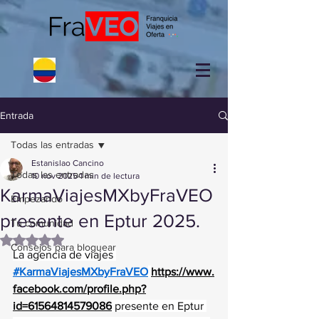
Entrada
Todas las entradas
Estanislao Cancino
Todas las entradas
10 nov 2025
1 min de lectura
KarmaViajesMXbyFraVEO
Empezando
presente en Eptur 2025.
Tu comunidad
Obtuvo NaN de 5 estrellas.
Consejos para bloguear
La agencia de viajes 
#KarmaViajesMXbyFraVEO
https://www.
facebook.com/profile.php?
id=61564814579086
 presente en Eptur 