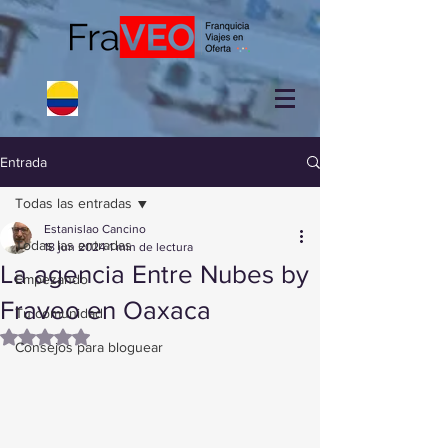
Entrada
Todas las entradas
Estanislao Cancino
Todas las entradas
18 jun 2024
1 min de lectura
La agencia Entre Nubes by
Empezando
Fraveo en Oaxaca
Tu comunidad
Obtuvo NaN de 5 estrellas.
Consejos para bloguear