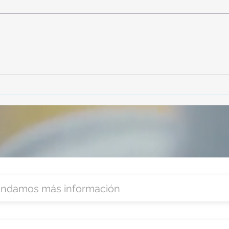
TourTravelynByFraveo
Vive
participó en la capacitación vía
parti
Zoom
organ