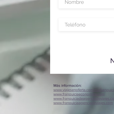
N
Más información:
www.viajesenoferta.com.mx/franquic
www.franquiciaeconomica.com
www.franquiciadeagenciadeviajes.c
www.franquiciaagenciadeviajes.com