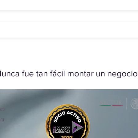
unca fue tan fácil montar un negocio
ias
om