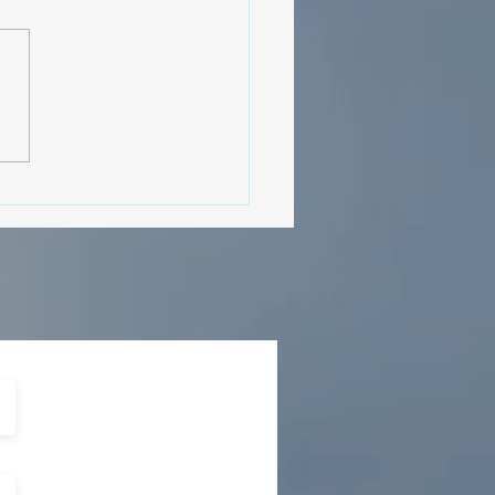
MásViajandoByFraveo
cipó en la caravana
izada por Nefertari