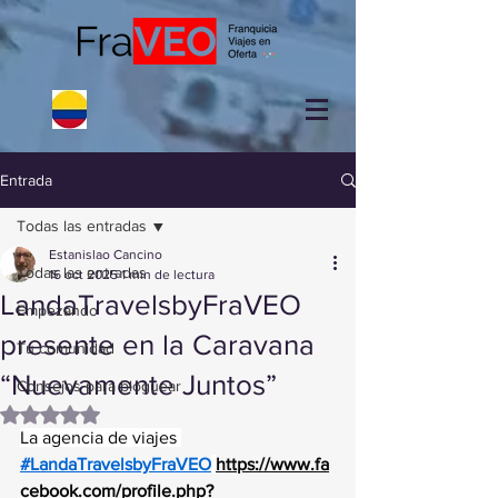
Entrada
Todas las entradas
Estanislao Cancino
Todas las entradas
16 oct 2025
1 min de lectura
LandaTravelsbyFraVEO
Empezando
presente en la Caravana
Tu comunidad
“Nuevamente Juntos”
Consejos para bloguear
Obtuvo NaN de 5 estrellas.
La agencia de viajes 
#LandaTravelsbyFraVEO
https://www.fa
cebook.com/profile.php?