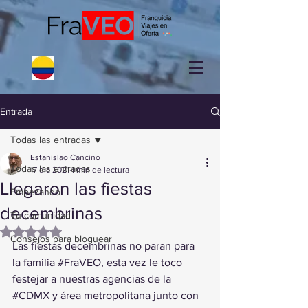
Entrada
Todas las entradas
Estanislao Cancino
Todas las entradas
17 dic 2021
1 min de lectura
Llegaron las fiestas
Empezando
decembrinas
Tu comunidad
Obtuvo NaN de 5 estrellas.
Consejos para bloguear
Las fiestas decembrinas no paran para 
la familia 
#FraVEO
, esta vez le toco 
festejar a nuestras agencias de la 
#CDMX
 y área metropolitana junto con 