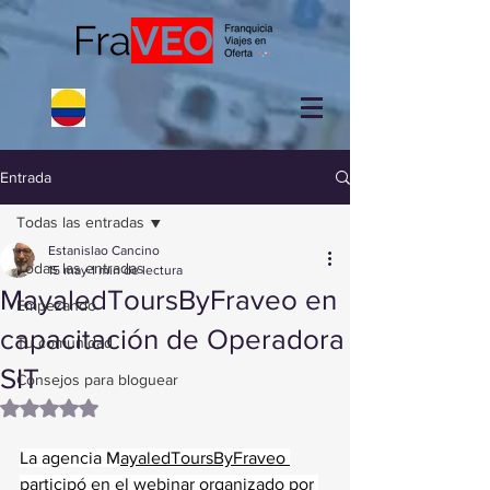
Entrada
Todas las entradas
Estanislao Cancino
Todas las entradas
15 may
1 min de lectura
MayaledToursByFraveo en
Empezando
capacitación de Operadora
Tu comunidad
SIT
Consejos para bloguear
Obtuvo NaN de 5 estrellas.
La agencia M
ayaledToursByFraveo 
participó en el webinar organizado por 