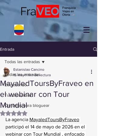
Entrada
Todas las entradas
Estanislao Cancino
Todas las entradas
15 may
1 min de lectura
MayaledToursByFraveo en
Empezando
el webinar con Tour
Tu comunidad
Mundial
Consejos para bloguear
Obtuvo NaN de 5 estrellas.
La agencia 
MayaledToursByFraveo
participó el 14 de mayo de 2026 en el 
webinar con Tour Mundial , enfocado 