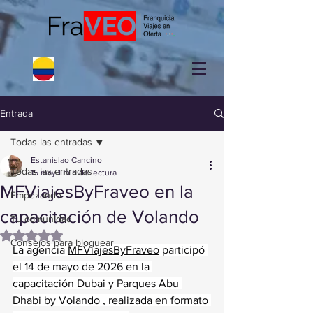
Entrada
Todas las entradas
Estanislao Cancino
Todas las entradas
15 may
1 min de lectura
MFViajesByFraveo en la
Empezando
capacitación de Volando
Tu comunidad
Obtuvo NaN de 5 estrellas.
Consejos para bloguear
La agencia 
MFViajesByFraveo
 participó 
el 14 de mayo de 2026 en la 
capacitación Dubai y Parques Abu 
Dhabi by Volando , realizada en formato 