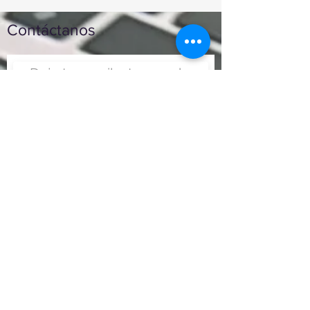
Contáctanos
Enviar
Nunca fue tan fácil montar
un negocio
Más información:
www.viajesenoferta.com.mx/franquicias
www.franquiciaeconomica.com
www.franquiciadeagenciadeviajes.com
www.franquiciaagenciadeviajes.com