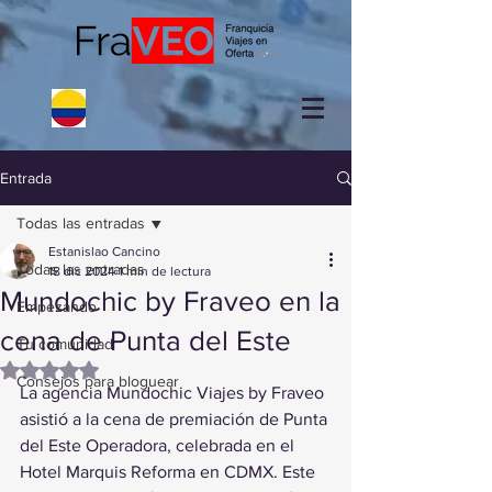
Entrada
Todas las entradas
Estanislao Cancino
Todas las entradas
18 dic 2024
1 min de lectura
Mundochic by Fraveo en la
Empezando
cena de Punta del Este
Tu comunidad
Obtuvo NaN de 5 estrellas.
Consejos para bloguear
La agencia Mundochic Viajes by Fraveo 
asistió a la cena de premiación de Punta 
del Este Operadora, celebrada en el 
Hotel Marquis Reforma en CDMX. Este 