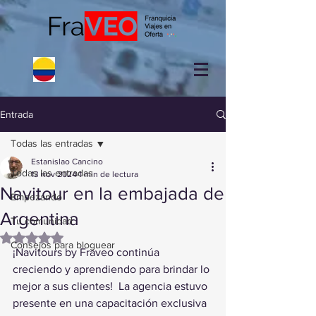
Entrada
Todas las entradas
Estanislao Cancino
Todas las entradas
13 nov 2024
1 min de lectura
Navitour en la embajada de
Empezando
Argentina
Tu comunidad
Obtuvo NaN de 5 estrellas.
Consejos para bloguear
¡Navitours by Fraveo continúa 
creciendo y aprendiendo para brindar lo 
mejor a sus clientes!  La agencia estuvo 
presente en una capacitación exclusiva 