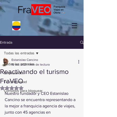
Entrada
Todas las entradas
Estanislao Cancino
Todas las entradas
19 oct 2021
1 min de lectura
Reactivando el turismo
Empezando
FraVEO
Tu comunidad
Obtuvo NaN de 5 estrellas.
Consejos para bloguear
Nuestro fundador y CEO Estanislao 
Cancino se encuentra representando a 
la mejor a franquicia agencia de viajes, 
junto con 45 agencias en 