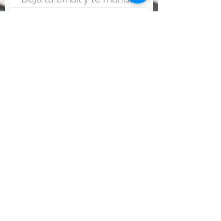
Enviar
Nunca fue tan fácil montar
un negocio
Más información:
www.viajesenoferta.com.mx/franquicias
www.franquiciaeconomica.com
www.franquiciadeagenciadeviajes.com
www.franquiciaagenciadeviajes.com