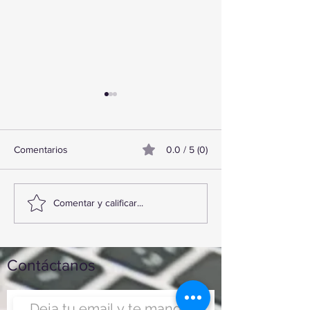
Comentarios
0.0 / 5 (0)
¡Acapulco y Guerrero se
¡Presencia Desta
Comentar y calificar...
Visten de Fiesta!
Caravana Turísti
Acapulco!
Contáctanos