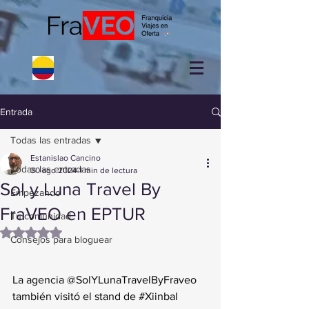
Entrada
Todas las entradas
Estanislao Cancino
Todas las entradas
30 ago 2024
1 min de lectura
Sol y Luna Travel By
Empezando
FraVEO en EPTUR
Tu comunidad
Obtuvo NaN de 5 estrellas.
Consejos para bloguear
La agencia @SolYLunaTravelByFraveo 
también visitó el stand de 
#Xiinbal