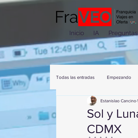
Inicio
IA
Preguntas
Todas las entradas
Empezando
Estanislao Cancino
Sol y Lu
CDMX