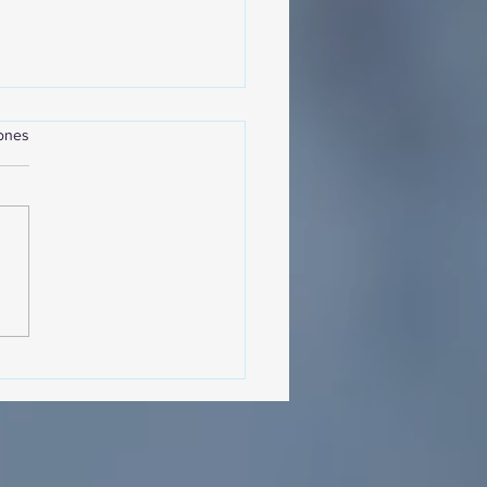
iones
MásViajandoByFraveo
cipó en la caravana
izada por Nefertari