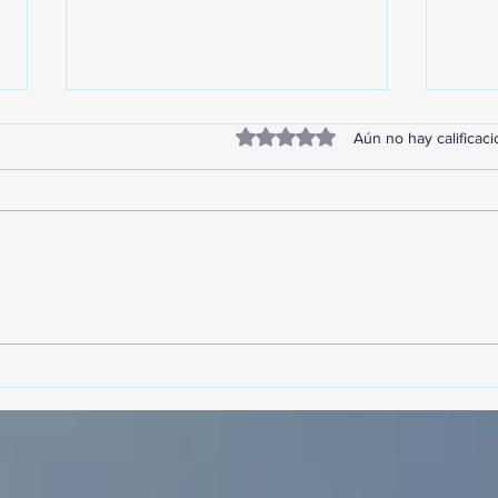
Obtuvo 0 de 5 estrellas.
Aún no hay calificac
TourTravelynByFraveo
Vive
participó en la capacitación vía
parti
Zoom
organ