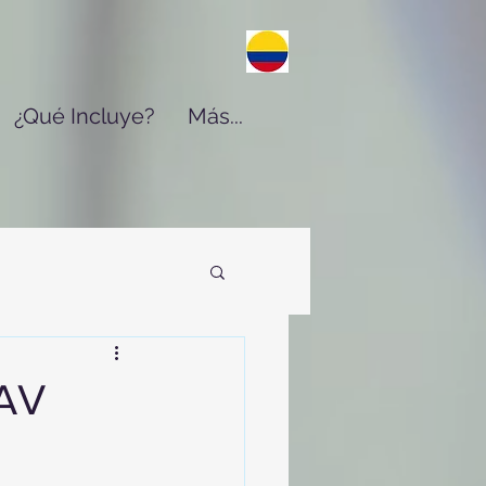
¿Qué Incluye?
Más...
MAV