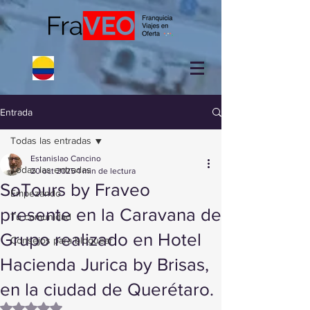
Entrada
Todas las entradas
Estanislao Cancino
Todas las entradas
20 oct 2025
1 min de lectura
SoTours by Fraveo
Empezando
presente en la Caravana de
Tu comunidad
Grupo realizado en Hotel
Consejos para bloguear
Hacienda Jurica by Brisas,
en la ciudad de Querétaro.
Obtuvo NaN de 5 estrellas.