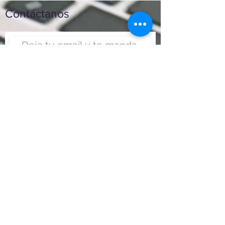
Contáctanos
Enviar
Nunca fue tan fácil montar
un negocio
Más información:
www.viajesenoferta.com.mx/franquicias
www.franquiciaeconomica.com
www.franquiciadeagenciadeviajes.com
www.franquiciaagenciadeviajes.com