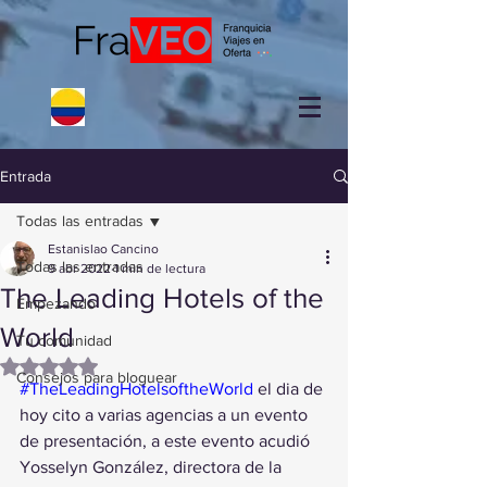
Entrada
Todas las entradas
Estanislao Cancino
Todas las entradas
9 abr 2022
1 min de lectura
The Leading Hotels of the
Empezando
World
Tu comunidad
Obtuvo NaN de 5 estrellas.
Consejos para bloguear
#TheLeadingHotelsoftheWorld
 el dia de 
hoy cito a varias agencias a un evento 
de presentación, a este evento acudió 
Yosselyn González, directora de la 