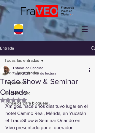
Entrada
Todas las entradas
Estanislao Cancino
Todas las entradas
1 ago 2023
1 min de lectura
Trade Show & Seminar
Empezando
Orlando
Tu comunidad
Obtuvo NaN de 5 estrellas.
Consejos para bloguear
Amigos, hace unos días tuvo lugar en el 
hotel Camino Real, Mérida, en Yucatán 
el TradeShow & Seminar Orlando en 
Vivo presentado por el operador 