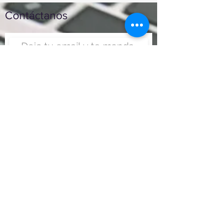
Contáctanos
Enviar
Nunca fue tan fácil montar
un negocio
Más información:
www.viajesenoferta.com.mx/franquicias
www.franquiciaeconomica.com
www.franquiciadeagenciadeviajes.com
www.franquiciaagenciadeviajes.com