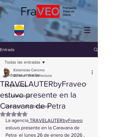
Entrada
Todas las entradas
Estanislao Cancino
Todas las entradas
28 ene
1 min de lectura
TRAVELAUTERbyFraveo
Empezando
estuvo presente en la
Tu comunidad
Caravana de Petra
Consejos para bloguear
Obtuvo NaN de 5 estrellas.
La agencia
 TRAVELAUTERbyFraveo
estuvo presente en la Caravana de 
Petra  el lunes 26 de enero de 2026 , 