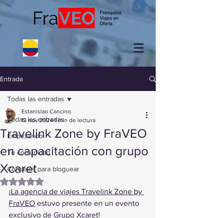
Entrada
Todas las entradas
Estanislao Cancino
Todas las entradas
13 nov 2024
1 min de lectura
Travelink Zone by FraVEO
Empezando
en capacitación con grupo
Tu comunidad
Xcaret
Consejos para bloguear
Obtuvo NaN de 5 estrellas.
¡
La agencia de viajes Travelink Zone by 
FraVEO
 estuvo presente en un evento 
exclusivo de Grupo Xcaret!