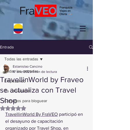
Entrada
Todas las entradas
Estanislao Cancino
Todas las entradas
17 ene 2025
1 min de lectura
TravellinWorld by Fraveo
Empezando
se actualiza con Travel
Tu comunidad
Shop
Consejos para bloguear
Obtuvo NaN de 5 estrellas.
TravellinWorld By FraVEO
 participó en 
el desayuno de capacitación 
organizado por Travel Shop, en 