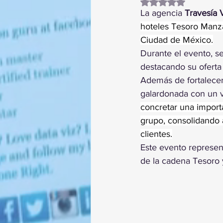
Obtuvo NaN de 5 es
La agencia 
Travesía 
hoteles Tesoro Manzan
Ciudad de México.
Durante el evento, se
destacando su oferta 
Además de fortalecer 
galardonada con un v
concretar una import
grupo, consolidando 
clientes.
Este evento represen
de la cadena Tesoro y