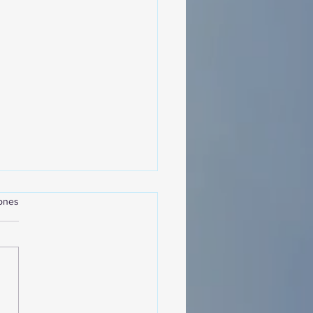
iones
MásViajandoByFraveo