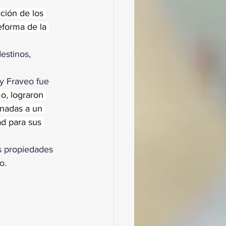
ción de los 
eforma de la 
estinos, 
by Fraveo fue 
o, lograron 
inadas a un 
d para sus 
s propiedades 
o.