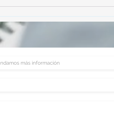
participó en la capacitación vía
parti
Zoom
organ