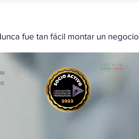
unca fue tan fácil montar un negocio
ias
om