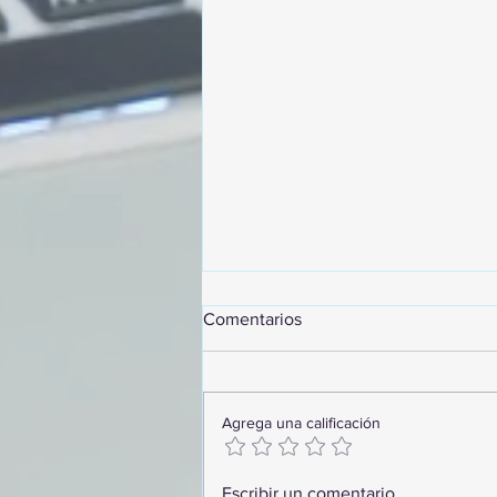
Comentarios
Agrega una calificación
GoMapTravelByFraveo
Escribir un comentario...