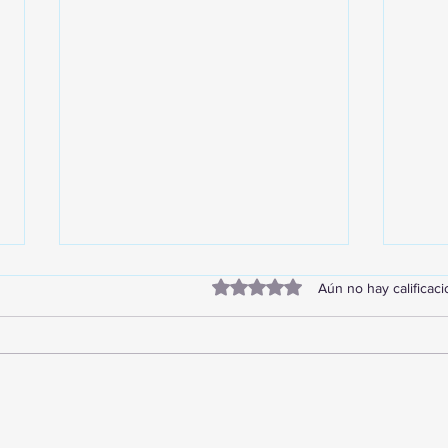
Obtuvo 0 de 5 estrellas.
Aún no hay calificac
TourTravelynByFraveo
Vive