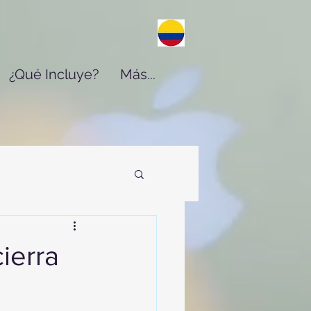
¿Qué Incluye?
Más...
ierra