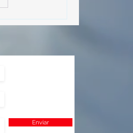
cipó en la caravana
izada por Nefertari
Enviar