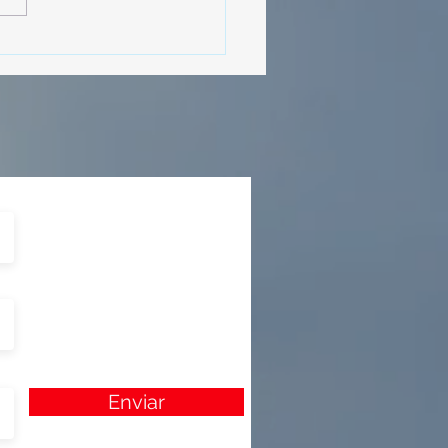
cipó en la caravana
izada por Nefertari
Enviar