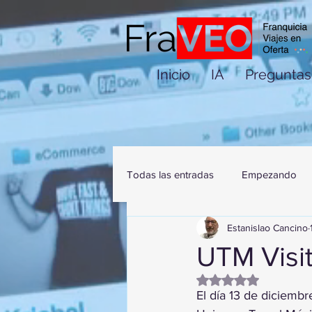
Inicio
IA
Preguntas
Todas las entradas
Empezando
Estanislao Cancino
UTM Visi
Obtuvo NaN de 5 es
El día 13 de diciemb