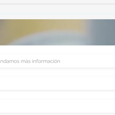
participó en la capacitación vía
parti
Zoom
organ