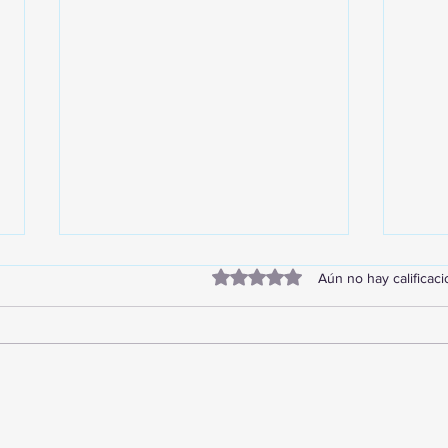
Obtuvo 0 de 5 estrellas.
Aún no hay calificac
TourTravelynByFraveo
Vive