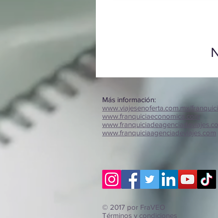
N
Más información:
www.viajesenoferta.com.mx/franquic
www.franquiciaeconomica.com
www.franquiciadeagenciadeviajes.c
www.franquiciaagenciadeviajes.com
© 2017 por FraVEO
Términos y condiciones