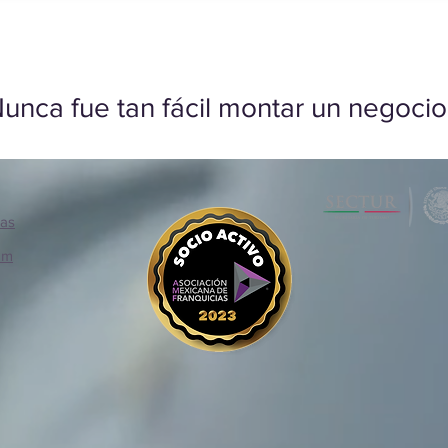
unca fue tan fácil montar un negocio
ias
om