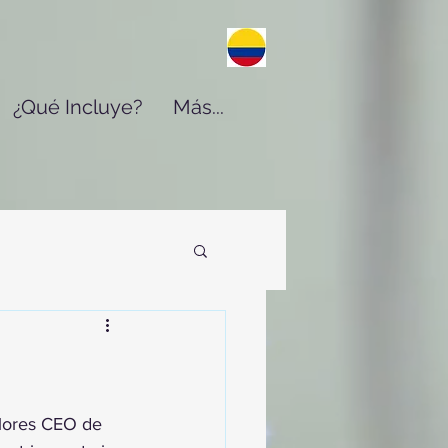
¿Qué Incluye?
Más...
Flores CEO de 