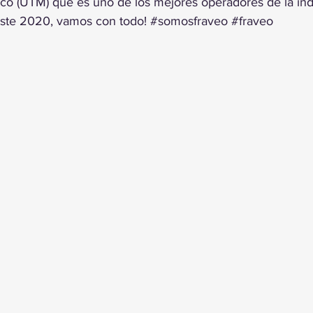
co (UTM) que es uno de los mejores operadores de la indu
ste 2020, vamos con todo! 
#somosfraveo
#fraveo