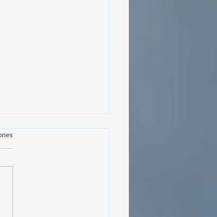
iones
MásViajandoByFraveo