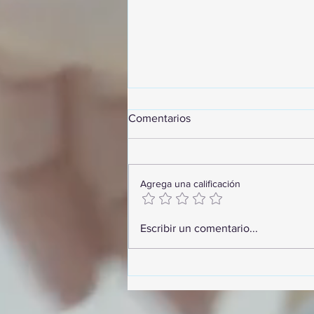
Comentarios
Agrega una calificación
GoMapTravelByFraveo
Escribir un comentario...
participó en un desayuno de
capacitación realizado en el
Hotel Casa Mayor