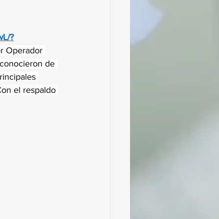
wL/?
or Operador 
 conocieron de 
rincipales 
Con el respaldo 