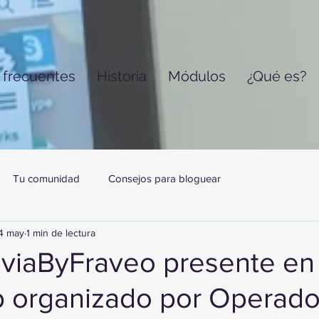
 frecuentes
Historia
Módulos
¿Qué es?
Tu comunidad
Consejos para bloguear
4 may
1 min de lectura
IviaByFraveo presente en 
 organizado por Operado