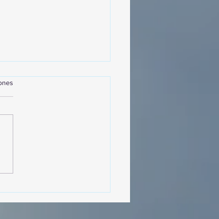
iones
MásViajandoByFraveo
cipó en la caravana
izada por Nefertari