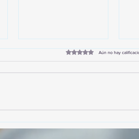
Obtuvo 0 de 5 estrellas.
Aún no hay calificac
TourTravelynByFraveo
Vive
participó en la capacitación vía
parti
Zoom
organ