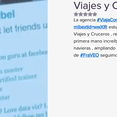
Viajes y 
Obtuvo NaN de 5 es
La agencia 
#ViajaCo
mibextid=wwXIfr
 est
Viajes y Cruceros , r
primera mano increíbl
navieras , ampliando 
de 
#FraVEO
 seguimo