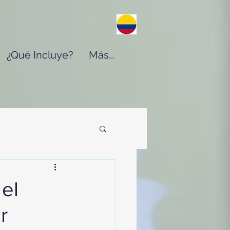
¿Qué Incluye?
Más...
el
r