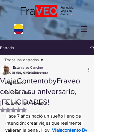
Entrada
Todas las entradas
Estanislao Cancino
Todas las entradas
8 may
1 min de lectura
ViajaContentobyFraveo
Empezando
celebra su aniversario,
Tu comunidad
¡FELICIDADES!
Consejos para bloguear
Obtuvo NaN de 5 estrellas.
Hace 7 años nació un sueño lleno de 
intención: crear viajes que realmente 
valieran la pena . Hoy, 
Viajacontento By 