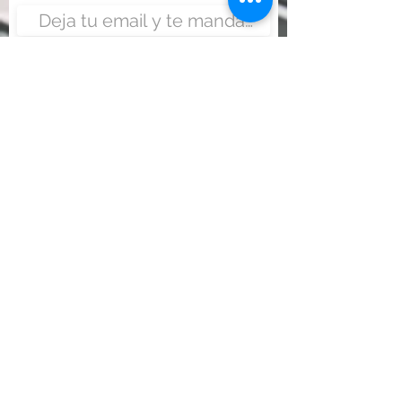
Enviar
Nunca fue tan fácil montar
un negocio
Más información:
www.viajesenoferta.com.mx/franquicias
www.franquiciaeconomica.com
www.franquiciadeagenciadeviajes.com
www.franquiciaagenciadeviajes.com