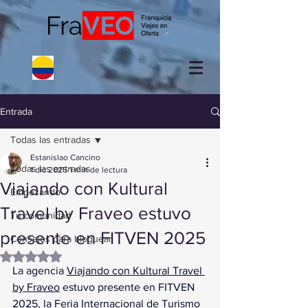
Entrada
Todas las entradas
Estanislao Cancino
Todas las entradas
1 dic 2025
1 min de lectura
Viajando con Kultural
Empezando
Travel by Fraveo estuvo
Tu comunidad
presente en FITVEN 2025
Consejos para bloguear
Obtuvo NaN de 5 estrellas.
La agencia 
Viajando con Kultural Travel 
by Fraveo
 estuvo presente en FITVEN 
2025, la Feria Internacional de Turismo 