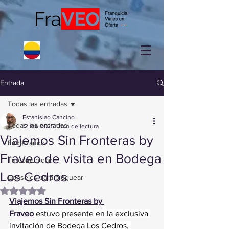
Entrada
Todas las entradas
Estanislao Cancino
Todas las entradas
12 feb 2025
1 min de lectura
Viajemos Sin Fronteras by
Empezando
Fraveo de visita en Bodega
Tu comunidad
Los Cedros
Consejos para bloguear
Obtuvo NaN de 5 estrellas.
Viajemos Sin Fronteras by 
Fraveo
 estuvo presente en la exclusiva 
invitación de Bodega Los Cedros, 