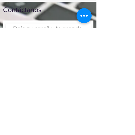
Contáctanos
Enviar
Nunca fue tan fácil montar
un negocio
Más información:
www.viajesenoferta.com.mx/franquicias
www.franquiciaeconomica.com
www.franquiciadeagenciadeviajes.com
www.franquiciaagenciadeviajes.com