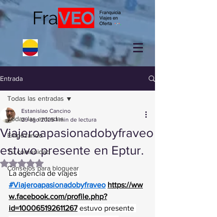
Entrada
Todas las entradas
Estanislao Cancino
Todas las entradas
29 ago 2025
1 min de lectura
Viajeroapasionadobyfraveo
Empezando
estuvo presente en Eptur.
Tu comunidad
Obtuvo NaN de 5 estrellas.
Consejos para bloguear
La agencia de viajes 
#Viajeroapasionadobyfraveo
https://ww
w.facebook.com/profile.php?
id=100065192611267
 estuvo presente 