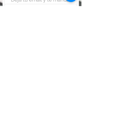
Enviar
Nunca fue tan fácil montar
un negocio
Más información:
www.viajesenoferta.com.mx/franquicias
www.franquiciaeconomica.com
www.franquiciadeagenciadeviajes.com
www.franquiciaagenciadeviajes.com