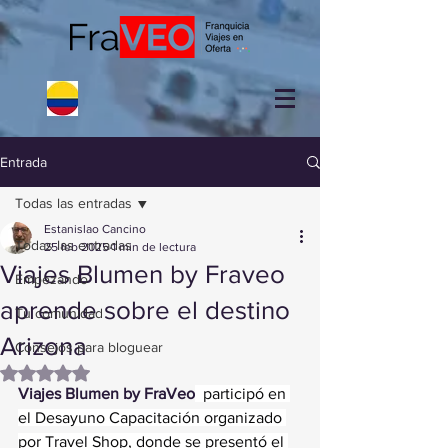
Entrada
Todas las entradas
Estanislao Cancino
Todas las entradas
25 feb 2025
1 min de lectura
Viajes Blumen by Fraveo
Empezando
aprende sobre el destino
Tu comunidad
Arizona
Consejos para bloguear
Obtuvo NaN de 5 estrellas.
Viajes Blumen by FraVeo
  participó en 
el Desayuno Capacitación organizado 
por Travel Shop, donde se presentó el 