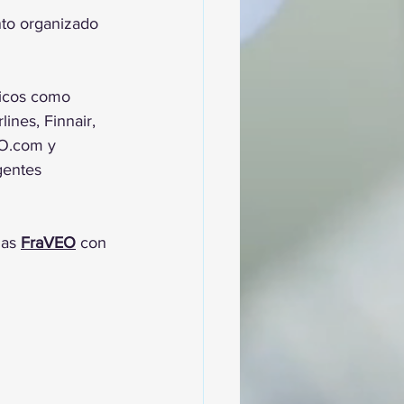
nto organizado 
ticos como 
ines, Finnair, 
BO.com y 
gentes 
as 
FraVEO
 con 