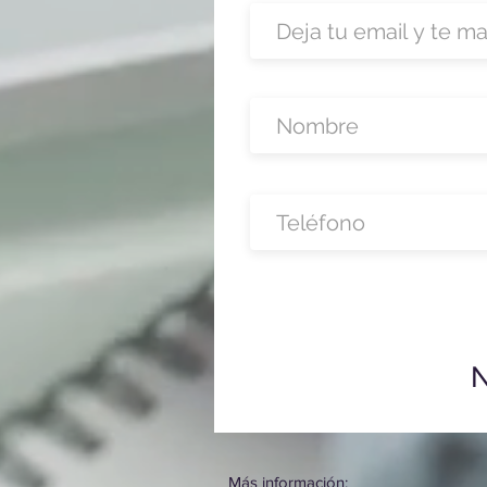
N
Más información: