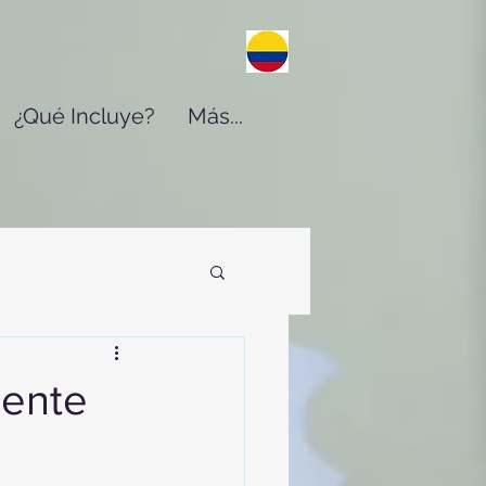
¿Qué Incluye?
Más...
sente