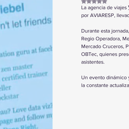
Obtuvo NaN de 5 es
La agencia de viajes 
por AVIARESP, llevad
Durante esta jornada
Regio Operadora, Mega
Mercado Cruceros, Pr
OBTec, quienes prese
asistentes.
Un evento dinámico y
la constante actualiza