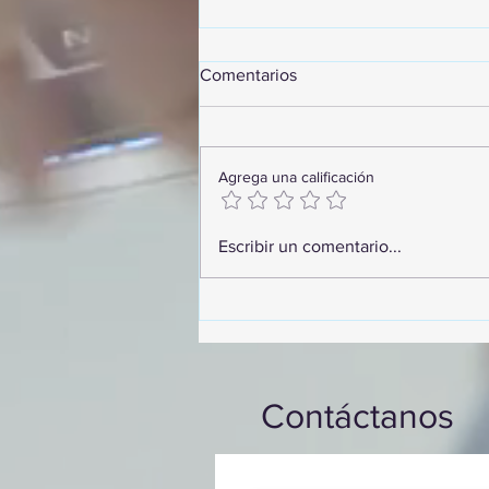
Comentarios
Agrega una calificación
GoMapTravelByFraveo
Escribir un comentario...
participó en un desayuno de
capacitación realizado en el
Hotel Casa Mayor
Contáctanos