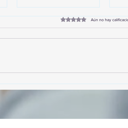
Obtuvo 0 de 5 estrellas.
Aún no hay calificac
TourTravelynByFraveo
Vive
participó en la capacitación vía
parti
Zoom
organ