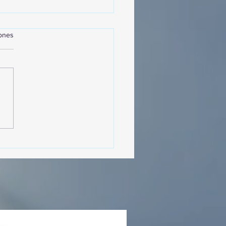
iones
MásViajandoByFraveo
cipó en la caravana
izada por Nefertari