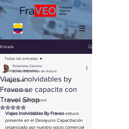
Entrada
Todas las entradas
Estanislao Cancino
Todas las entradas
25 feb 2025
1 min de lectura
Viajes inolvidables by
Empezando
Fraveo se capacita con
Tu comunidad
Travel Shop
Consejos para bloguear
Obtuvo NaN de 5 estrellas.
Viajes Inolvidables By Fraveo
 estuvo 
presente en el Desayuno Capacitación 
organizado por nuestro socio comercial 