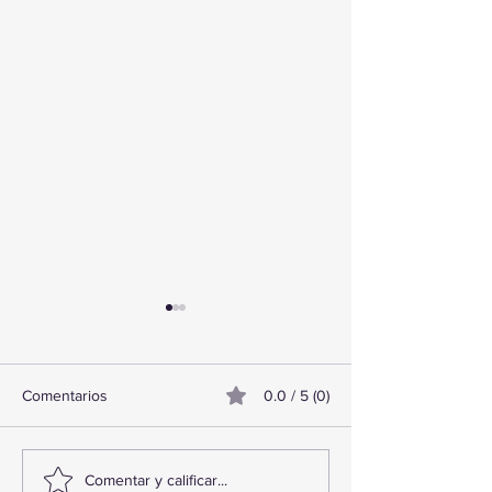
Comentarios
0.0 / 5 (0)
TourTravelynByFraveo
ViveMásViajand
Comentar y calificar...