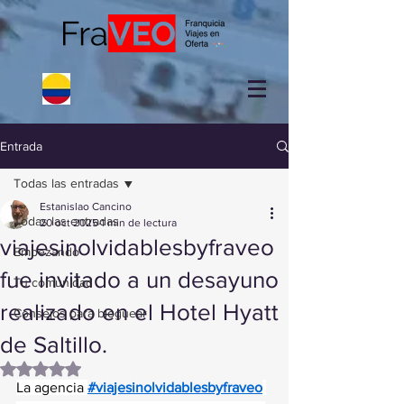
Entrada
Todas las entradas
Estanislao Cancino
Todas las entradas
20 oct 2025
1 min de lectura
viajesinolvidablesbyfraveo
Empezando
fue invitado a un desayuno
Tu comunidad
realizado en el Hotel Hyatt
Consejos para bloguear
de Saltillo.
Obtuvo NaN de 5 estrellas.
La agencia 
#viajesinolvidablesbyfraveo