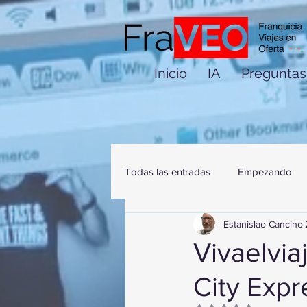
Inicio
IA
Preguntas
Todas las entradas
Empezando
Estanislao Cancino
Vivaelvia
City Expr