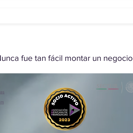
unca fue tan fácil montar un negocio
ias
om