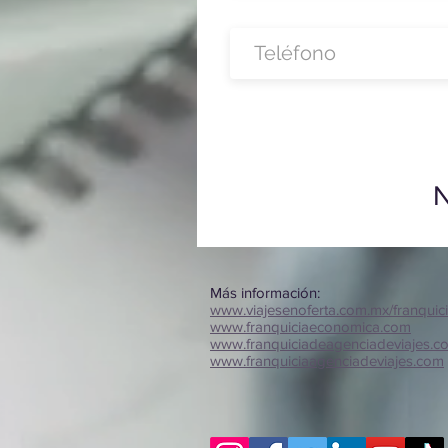
N
Más información:
www.viajesenoferta.com.mx/franquic
www.franquiciaeconomica.com
www.franquiciadeagenciadeviajes.c
www.franquiciaagenciadeviajes.com