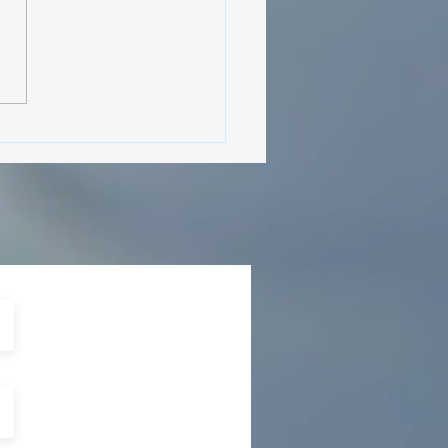
MásViajandoByFraveo
cipó en la caravana
izada por Nefertari