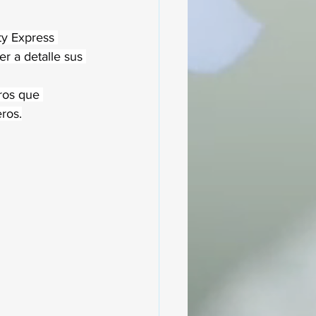
ty Express 
r a detalle sus 
ros que 
ros.