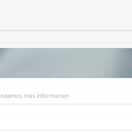
TourTravelynByFraveo
Vive
participó en la capacitación vía
parti
Zoom
organ