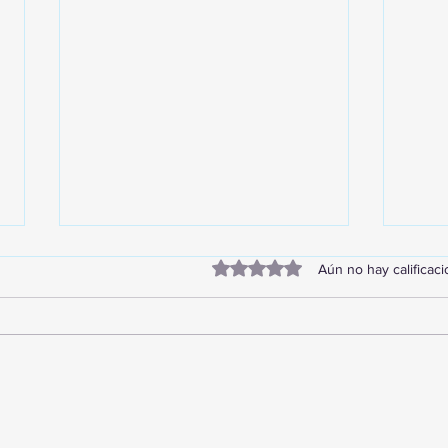
Obtuvo 0 de 5 estrellas.
Aún no hay calificac
¡Acapulco y Guerrero se
¡Pre
Visten de Fiesta!
Cara