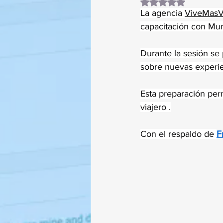
Obtuvo NaN de 5 es
La agencia 
ViveMasV
capacitación con Mun
Durante la sesión se 
sobre nuevas experie
Esta preparación per
viajero .
Con el respaldo de 
F