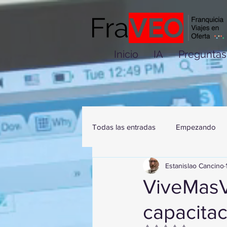
Inicio
IA
Preguntas
Todas las entradas
Empezando
Estanislao Cancino
ViveMasV
capacita