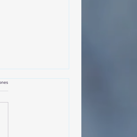
iones
sencia Destacada en la
vana Turística de