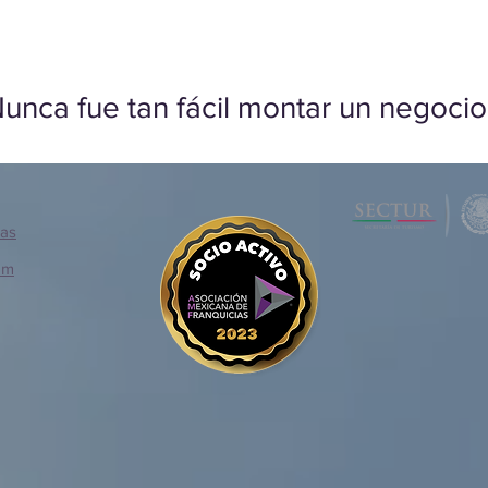
unca fue tan fácil montar un negocio
ias
om