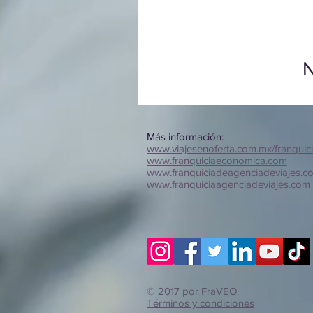
N
Más información:
www.viajesenoferta.com.mx/franquic
www.franquiciaeconomica.com
www.franquiciadeagenciadeviajes.c
www.franquiciaagenciadeviajes.com
© 2017 por FraVEO
Términos y condiciones