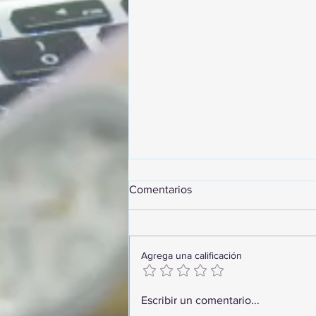
Comentarios
Agrega una calificación
¡Arte, Vino y las Mejores
Escribir un comentario...
Playas de Florida!