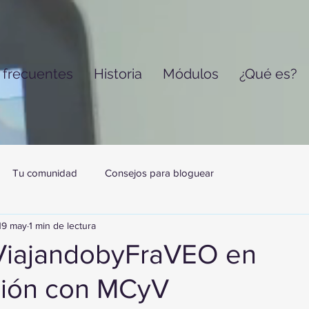
 frecuentes
Historia
Módulos
¿Qué es?
Tu comunidad
Consejos para bloguear
19 may
1 min de lectura
iajandobyFraVEO en
ción con MCyV