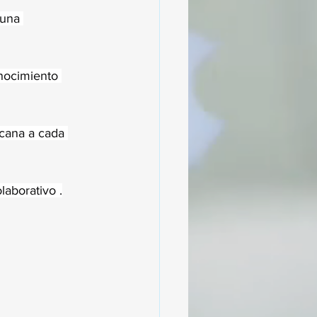
 una 
onocimiento 
rcana a cada 
laborativo .