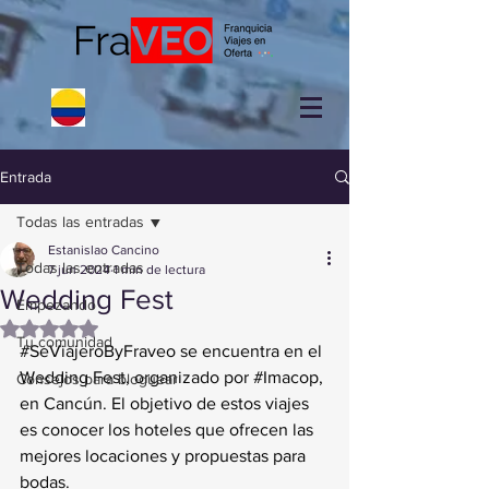
Entrada
Todas las entradas
Estanislao Cancino
Todas las entradas
7 jun 2024
1 min de lectura
Wedding Fest
Empezando
Obtuvo NaN de 5 estrellas.
Tu comunidad
#SeViajeroByFraveo
 se encuentra en el 
Wedding Fest, organizado por 
#Imacop
, 
Consejos para bloguear
en Cancún. El objetivo de estos viajes 
es conocer los hoteles que ofrecen las 
mejores locaciones y propuestas para 
bodas. 