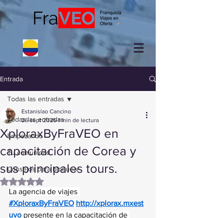
Entrada
Todas las entradas
Estanislao Cancino
Todas las entradas
26 sept 2025
1 min de lectura
XploraxByFraVEO en
Empezando
capacitación de Corea y
Tu comunidad
sus principales tours.
Consejos para bloguear
Obtuvo NaN de 5 estrellas.
La agencia de viajes 
#XploraxByFraVEO
http://xplorax.mxest
uvo
 presente en la capacitación de 